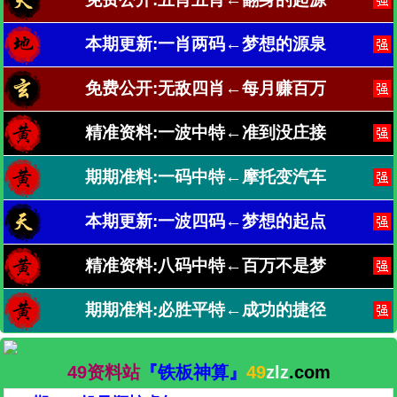
本期更新:一肖两码←梦想的源泉
免费公开:无敌四肖←每月赚百万
精准资料:一波中特←准到没庄接
期期准料:一码中特←摩托变汽车
本期更新:一波四码←梦想的起点
精准资料:八码中特←百万不是梦
期期准料:必胜平特←成功的捷径
49资料站
『铁板神算』
49
zlz
.com