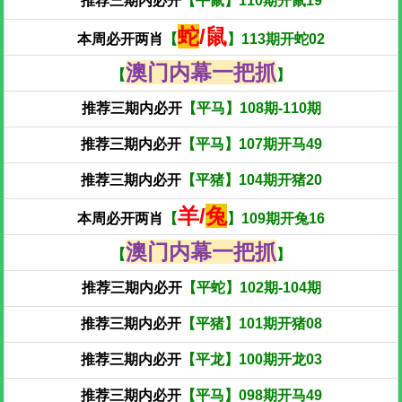
推荐三期内必开
【平鼠】110期开鼠19
蛇
/鼠
本周必开两肖
【
】113期开蛇02
澳门内幕一把抓
【
】
推荐三期内必开
【平马】108期-110期
推荐三期内必开
【平马】107期开马49
推荐三期内必开
【平猪】104期开猪20
羊/
兔
本周必开两肖
【
】109期开兔16
澳门内幕一把抓
【
】
推荐三期内必开
【平蛇】102期-104期
推荐三期内必开
【平猪】101期开猪08
推荐三期内必开
【平龙】100期开龙03
推荐三期内必开
【平马】098期开马49