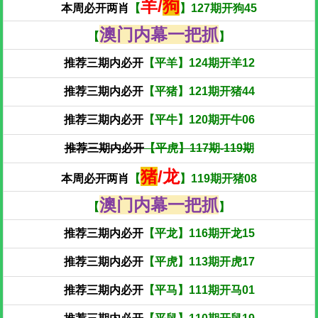
羊/
狗
本周必开两肖
【
】127期开狗45
澳门内幕一把抓
【
】
推荐三期内必开
【平羊】124期开羊12
推荐三期内必开
【平猪】121期开猪44
推荐三期内必开
【平牛】120期开牛06
推荐三期内必开
【平虎】117期-119期
猪
/龙
本周必开两肖
【
】119期开猪08
澳门内幕一把抓
【
】
推荐三期内必开
【平龙】116期开龙15
推荐三期内必开
【平虎】113期开虎17
推荐三期内必开
【平马】111期开马01