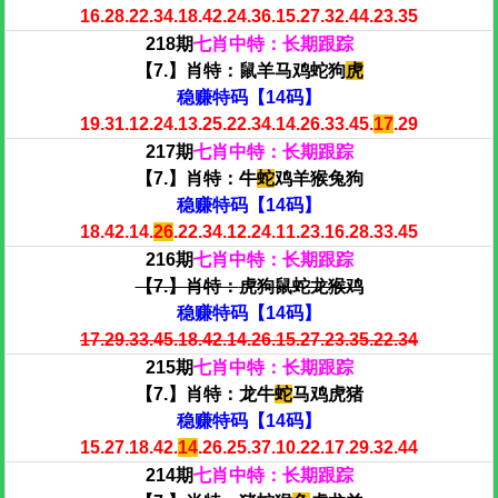
16.28.22.34.18.42.24.36.15.27.32.44.23.35
218期
七肖中特：长期跟踪
【7.】肖特：
鼠羊马鸡蛇狗
虎
稳赚特码【14码】
19.31.12.24.13.25.22.34.14.26.33.45.
17
.29
217期
七肖中特：长期跟踪
【7.】肖特：
牛
蛇
鸡羊猴兔狗
稳赚特码【14码】
18.42.14.
26
.22.34.12.24.11.23.16.28.33.45
216期
七肖中特：长期跟踪
【7.】肖特：
虎狗鼠蛇龙猴鸡
稳赚特码【14码】
17.29.33.45.18.42.14.26.15.27.23.35.22.34
215期
七肖中特：长期跟踪
【7.】肖特：
龙牛
蛇
马鸡虎猪
稳赚特码【14码】
15.27.18.42.
14
.26.25.37.10.22.17.29.32.44
214期
七肖中特：长期跟踪