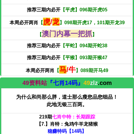
推荐三期内必开
【平虎】096期开虎05
虎
/
龙
本周必开两肖
【
】098期开虎17，101期开龙39
澳门内幕一把抓
【
】
推荐三期内必开
【平蛇】094期开蛇38
推荐三期内必开
【平猴】093期开猴47
马
/牛
本周必开两肖
【
】089期开马49
49资料站
『七肖14码』
49
zlz
.com
为什么和尚那么胖，道士那么瘦您品您细品！
此地无银三百两。
219期
七肖中特：长期跟踪
【7.】肖特：
兔鸡牛羊龙猪猴
稳赚特码【14码】