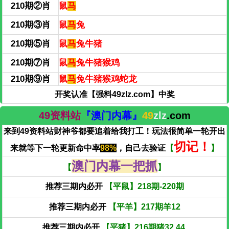
210期②肖
鼠
马
210期③肖
鼠
马
兔
210期⑤肖
鼠
马
兔牛猪
210期⑦肖
鼠
马
兔牛猪猴鸡
210期⑨肖
鼠
马
兔牛猪猴鸡蛇龙
开奖认准【强料49zlz.com】中奖
49资料站
『澳门内幕』
49
zlz
.com
来到49资料站财神爷都要追着给我打工！玩法很简单一轮开出
切记！
来就等下一轮更新命中率
98%
，自己去验证
【
】
澳门内幕一把抓
【
】
推荐三期内必开
【平鼠】218期
-
220期
推荐三期内必开
【平羊】217期羊12
推荐三期内必开
【平猪】216期猪32 44