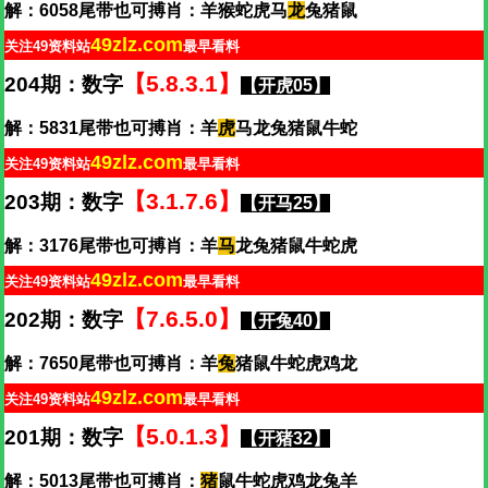
解：6058尾带也可搏肖：羊猴蛇虎马
龙
兔猪鼠
49zlz.com
关注49资料站
最早看料
【5.8.3.1】
204期：数字
【开虎05】
解：5831尾带也可搏肖：羊
虎
马龙兔猪鼠牛蛇
49zlz.com
关注49资料站
最早看料
【3.1.7.6】
203期：数字
【开马25】
解：3176尾带也可搏肖：羊
马
龙兔猪鼠牛蛇虎
49zlz.com
关注49资料站
最早看料
【7.6.5.0】
202期：数字
【开兔40】
解：7650尾带也可搏肖：羊
兔
猪鼠牛蛇虎鸡龙
49zlz.com
关注49资料站
最早看料
【5.0.1.3】
201期：数字
【开猪32】
解：5013尾带也可搏肖：
猪
鼠牛蛇虎鸡龙兔羊