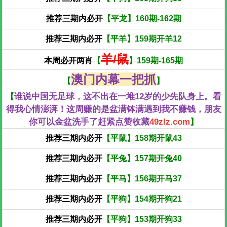
推荐三期内必开
【平龙】160期-162期
推荐三期内必开
【平羊】159期开羊12
羊/鼠
本周必开两肖
【
】159期-165期
澳门内幕一把抓
【
】
谁说中国无足球，这不出在一堆12岁的少先队身上。看
【
得我心情澎湃！这周赚的是盆满钵满遇到我不赚钱，朋友
你可以金盆洗手了赶紧点赞收藏
49zlz.com
】
推荐三期内必开
【平鼠】158期开鼠43
推荐三期内必开
【平兔】157期开兔40
推荐三期内必开
【平马】156期开马37
推荐三期内必开
【平狗】154期开狗21
推荐三期内必开
【平狗】153期开狗33