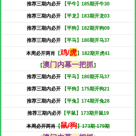
推荐三期内必开
【平牛】185期开牛30
推荐三期内必开
【平龙】183期开龙03
推荐三期内必开
【平狗】182期开狗09
推荐三期内必开
【平马】180期开马37
鸡
/
虎
本周必开两肖
【
】182期开虎41
澳门内幕一把抓
【
】
推荐三期内必开
【平马】180期开马37
推荐三期内必开
【平狗】175期开狗21
推荐三期内必开
【平兔】174期开兔28
推荐三期内必开
【平鼠】173期开鼠19
鼠/狗
本周必开两肖
【
】173期-179期