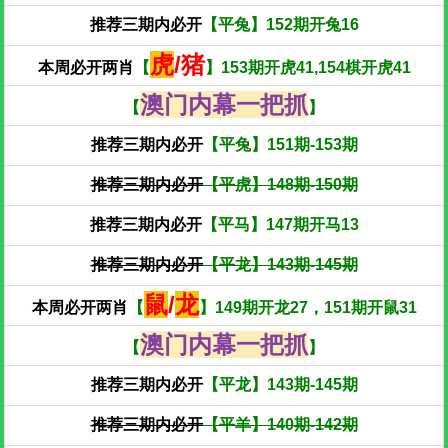
推荐三期内必开
【平兔】152期开兔16
虎
/猪
本周必开两肖
【
】153期开虎41,154棋开虎41
澳门内幕一把抓
【
】
推荐三期内必开
【平兔】151期-153期
推荐三期内必开
【平虎】148期-150期
推荐三期内必开
【平马】147期开马13
推荐三期内必开
【平龙】143期-145期
鼠
/
龙
本周必开两肖
【
】149期开龙27，151期开鼠31
澳门内幕一把抓
【
】
推荐三期内必开
【平龙】143期-145期
推荐三期内必开
【平羊】140期-142期